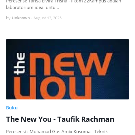
Peresensi: Tarisa Elvira Trisna - Ilkom'22Kampus adalah
laboratorium ideal untu…
by
Unknown
-
August 13, 2025
Buku
The New You - Taufik Rachman
Peresensi : Muhamad Gus Amix Kusuma - Teknik