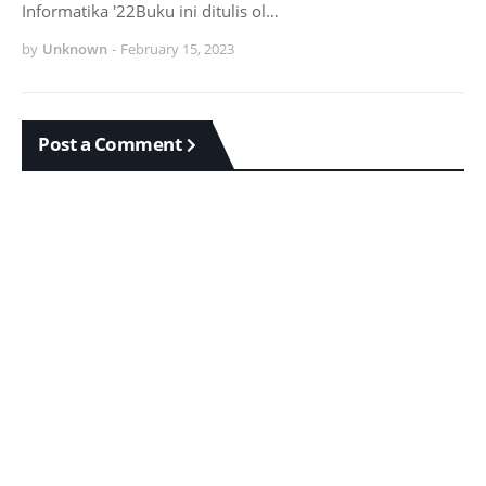
Informatika '22Buku ini ditulis ol…
by
Unknown
-
February 15, 2023
Post a Comment