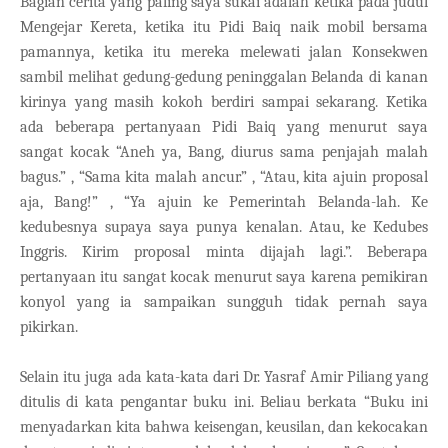
Bagian cerita yang paling saya sukai adalah ketika pada judul
Mengejar Kereta, ketika itu Pidi Baiq naik mobil bersama
pamannya, ketika itu mereka melewati jalan Konsekwen
sambil melihat gedung-gedung peninggalan Belanda di kanan
kirinya yang masih kokoh berdiri sampai sekarang. Ketika
ada beberapa pertanyaan Pidi Baiq yang menurut saya
sangat kocak “Aneh ya, Bang, diurus sama penjajah malah
bagus.” , “Sama kita malah ancur.” , “Atau, kita ajuin proposal
aja, Bang!” , “Ya ajuin ke Pemerintah Belanda-lah. Ke
kedubesnya supaya saya punya kenalan. Atau, ke Kedubes
Inggris. Kirim proposal minta dijajah lagi.”. Beberapa
pertanyaan itu sangat kocak menurut saya karena pemikiran
konyol yang ia sampaikan sungguh tidak pernah saya
pikirkan.
Selain itu juga ada kata-kata dari Dr. Yasraf Amir Piliang yang
ditulis di kata pengantar buku ini. Beliau berkata “Buku ini
menyadarkan kita bahwa keisengan, keusilan, dan kekocakan