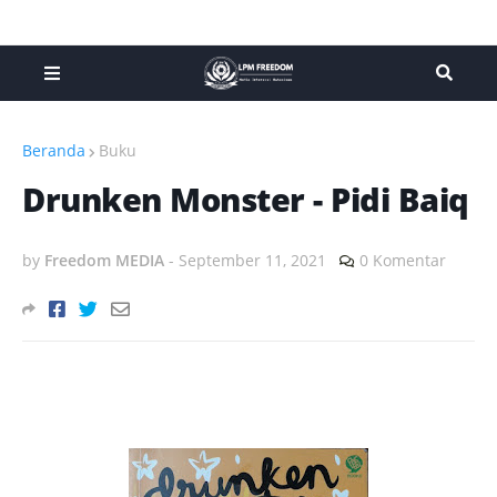
Beranda
Buku
Drunken Monster - Pidi Baiq
by
Freedom MEDIA
-
September 11, 2021
0 Komentar