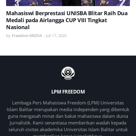
Mahasiswi Berprestasi UNISBA Blitar Raih Dua
Medali pada Airlangga CUP VIII Tingkat
Nasional
by
Freedom MEDIA
-
Juli 17, 2026
LPM FREEDOM
Lembaga Pers Mahasiswa Freedom (LPM) Universitas
Islam Balitar merupakan media independen yang dibentuk
guna mengasah minat dan bakat mahasiswa dalam dunia
Jurnalistik. Kami senantiasa memberikan wadah kepada
seluruh civitas akademika Universitas Islam Balitar untuk
memberikan karya jurnalistiknya.