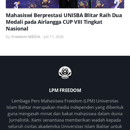
Mahasiswi Berprestasi UNISBA Blitar Raih Dua
Medali pada Airlangga CUP VIII Tingkat
Nasional
by
Freedom MEDIA
-
Juli 17, 2026
LPM FREEDOM
Lembaga Pers Mahasiswa Freedom (LPM) Universitas
Islam Balitar merupakan media independen yang dibentuk
guna mengasah minat dan bakat mahasiswa dalam dunia
Jurnalistik. Kami senantiasa memberikan wadah kepada
seluruh civitas akademika Universitas Islam Balitar untuk