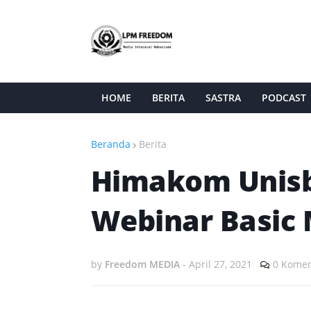
HOME
BERITA
SASTRA
PODCAST
Beranda
Berita
Himakom Unisba
Webinar Basic 
by
Freedom MEDIA
-
April 27, 2021
0 Komen