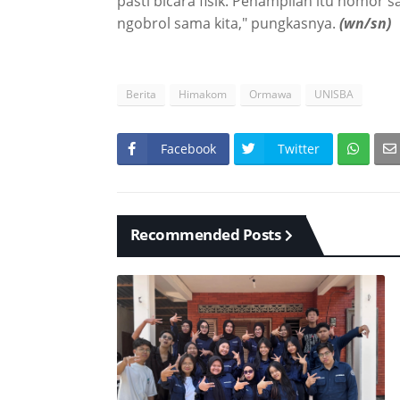
pasti bicara fisik. Penampilan itu nomor s
ngobrol sama kita," pungkasnya.
(wn/sn)
Berita
Himakom
Ormawa
UNISBA
Facebook
Twitter
Recommended Posts