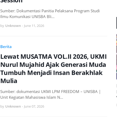
Sumber: Dokumentasi Panitia Pelaksana Program Studi
Ilmu Komunikasi UNISBA Bli…
by
Unknown
-
June 11, 2026
Berita
Lewat MUSATMA VOL.II 2026, UKMI
Nurul Mujahid Ajak Generasi Muda
Tumbuh Menjadi Insan Berakhlak
Mulia
Sumber: dokumentasi UKMI LPM FREEDOM – UNISBA |
Unit Kegiatan Mahasiswa Islam N…
by
Unknown
-
June 07, 2026