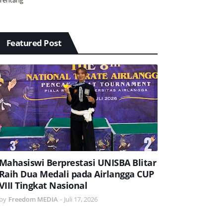
Tentang
Featured Post
Mahasiswi Berprestasi UNISBA Blitar
Raih Dua Medali pada Airlangga CUP
VIII Tingkat Nasional
by
Freedom MEDIA
-
Juli 17, 2026