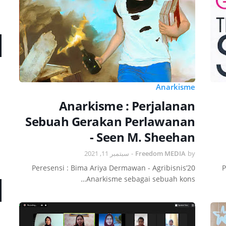
Anarkisme
Anarkisme : Perjalanan
Sebuah Gerakan Perlawanan
- Seen M. Sheehan
سبتمبر 11, 2021
-
Freedom MEDIA
by
Peresensi : Bima Ariya Dermawan - Agribisnis’20
P
Anarkisme sebagai sebuah kons…