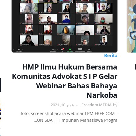
Berita
HMP Ilmu Hukum Bersama
Komunitas Advokat S I P Gelar
Webinar Bahas Bahaya
Narkoba
سبتمبر 10, 2021
-
Freedom MEDIA
by
foto: screenshot acara webinar LPM FREEDOM -
UNISBA | Himpunan Mahasiswa Progra…