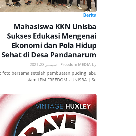
Berita
Mahasiswa KKN Unisba
Sukses Edukasi Mengenai
Ekonomi dan Pola Hidup
Sehat di Desa Pandanarum
سبتمبر 28, 2021
-
Freedom MEDIA
by
o: foto bersama setelah pembuatan puding labu
siam LPM FREEDOM - UNISBA | Se…