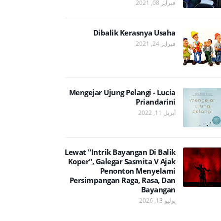
فبراير 08, 2021
Dibalik Kerasnya Usaha
فبراير 24, 2021
Mengejar Ujung Pelangi - Lucia
Priandarini
أبريل 11, 2022
Lewat "Intrik Bayangan Di Balik
Koper", Galegar Sasmita V Ajak
Penonton Menyelami
Persimpangan Raga, Rasa, Dan
Bayangan
يوليو 13, 2026