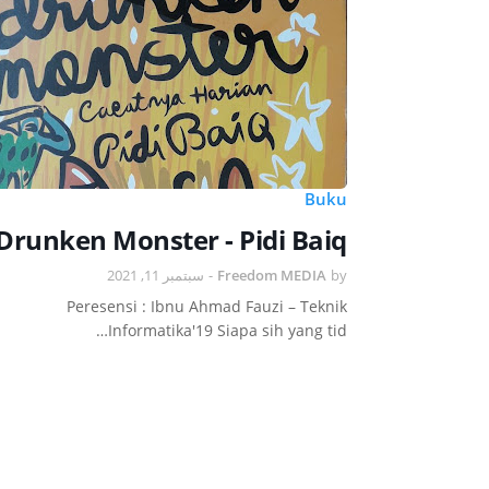
Buku
Drunken Monster - Pidi Baiq
سبتمبر 11, 2021
-
Freedom MEDIA
by
Peresensi : Ibnu Ahmad Fauzi – Teknik
Informatika'19 Siapa sih yang tid…