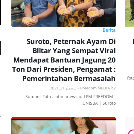
Berita
Suroto, Peternak Ayam Di
Blitar Yang Sempat Viral
Mendapat Bantuan Jagung 20
Ton Dari Presiden, Pengamat :
Pemerintahan Bermasalah
fot
سبتمبر 21, 2021
-
Freedom MEDIA
by
Sumber Foto : jatim.inews.id LPM FREEDOM -
UNISBA | Suroto,…
s