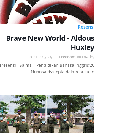
Resensi
Brave New World - Aldous
Huxley
سبتمبر 27, 2021
-
Freedom MEDIA
by
eresensi : Salma – Pendidikan Bahasa Inggris’20
Nuansa dystopia dalam buku in…