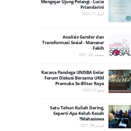
Mengejar Ujung Pelangi - Lucia
Priandarini
أبريل 11, 2022
Analisis Gender dan
Transformasi Sosial - Mansour
Fakih
سبتمبر 20, 2021
Racana Pandega UNISBA Gelar
Forum Diskusi Bersama UKM
Pramuka Se-Blitar Raya
يونيو 01, 2022
Satu Tahun Kuliah Daring,
Seperti Apa Keluh Kesah
Mahasiswa?
فبراير 08, 2021