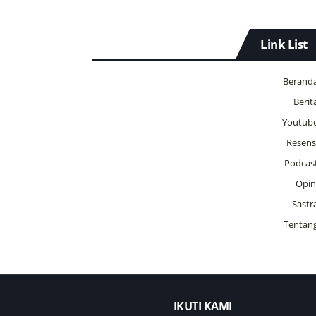
Link List
Berand
Berit
Youtub
Resens
Podcas
Opin
Sastr
Tentan
IKUTI KAMI