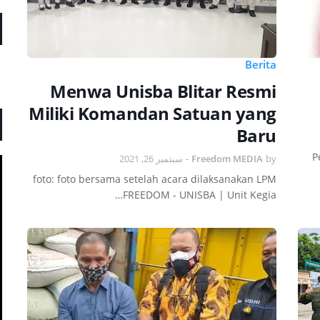
Berita
Menwa Unisba Blitar Resmi
Miliki Komandan Satuan yang
Baru
P
سبتمبر 26, 2021
-
Freedom MEDIA
by
foto: foto bersama setelah acara dilaksanakan LPM
FREEDOM - UNISBA | Unit Kegia…