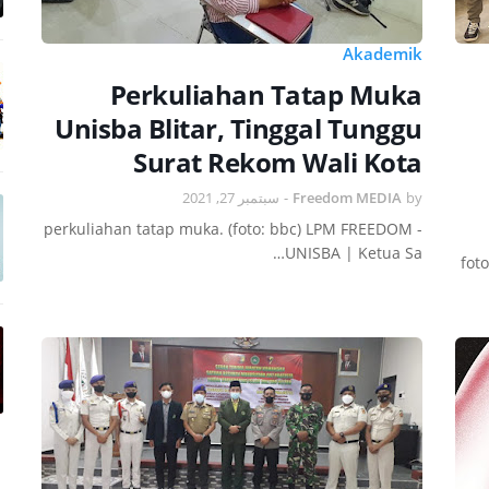
Akademik
Perkuliahan Tatap Muka
Unisba Blitar, Tinggal Tunggu
Surat Rekom Wali Kota
سبتمبر 27, 2021
-
Freedom MEDIA
by
perkuliahan tatap muka. (foto: bbc) LPM FREEDOM -
UNISBA | Ketua Sa…
fot