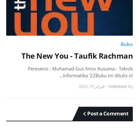
Buku
The New You - Taufik Rachman
Peresensi : Muhamad Gus Amix Kusuma - Teknik
Informatika '22Buku ini ditulis ol…
فبراير 15, 2023
-
Unknown
by
Post a Comment